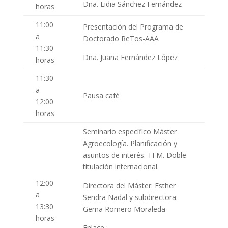
Dña. Lidia Sánchez Fernández
horas
11:00
Presentación del Programa de
a
Doctorado ReTos-AAA
11:30
Dña. Juana Fernández López
horas
11:30
a
Pausa café
12:00
horas
Seminario específico Máster
Agroecología. Planificación y
asuntos de interés. TFM. Doble
titulación internacional.
12:00
Directora del Máster: Esther
a
Sendra Nadal y subdirectora:
13:30
Gema Romero Moraleda
horas
Enlace :