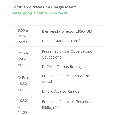
También a través de Google Meet
:
meet.google.com/djr-wkfo-ddi
9:00 a
Bienvenida Director EPSO-UMH
9:15
D. Juan Martínez Tomé
horas
Presentación del Observatorio
9:15 a
Ocupacional
9:45
horas
D. César Tomás Rodríguez
Presentación de la Plataforma
9:45 a
virtual
10:30
horas
D. Julio Alberto Ramos
10:30
Presentación de los Recursos
a
Bibliográficos
11:00